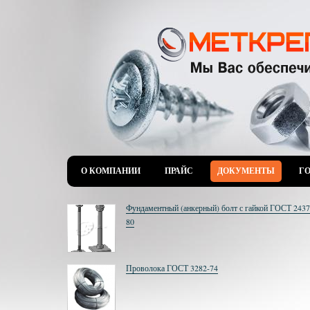
О КОМПАНИИ
ПРАЙС
ДОКУМЕНТЫ
Г
Фундаментный (анкерный) болт с гайкой ГОСТ 2437
80
Проволока ГОСТ 3282-74