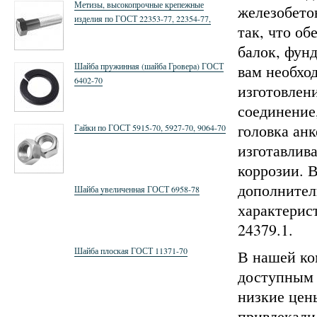
Метизы, высокопрочные крепежные
железобето
изделия по ГОСТ 22353-77, 22354-77,
так, что об
22355-77,52644-2006, 52645-2006, 52646-
2006
балок, фун
Шайба пружинная (шайба Гровера) ГОСТ
вам необхо
6402-70
изготовлен
соединение
головка анк
Гайки по ГОСТ 5915-70, 5927-70, 9064-70
изготавлив
коррозии. 
дополнител
Шайба увеличенная ГОСТ 6958-78
характерис
24379.1.
Шайба плоская ГОСТ 11371-70
В нашей ко
доступным 
низкие цен
привлекали