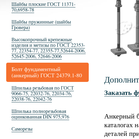
Шайбы плоские ГОСТ 11371-
70,6958-78
Шайбы пружинные (шайбы
Гровера)
Высокопрочный крепежные
изделия и метизы по ГОСТ 22353-
77, 22354-77, 22355-77,52644-2006,
52645-2006, 52646-2006
Болт фундаментный
(анкерный) ГОСТ 24379.1-80
Дополнит
Шпилька резьбовая по ГОСТ
Заказать 
9066-75, 22032-76, 22034-76,
22038-76, 22042-76
Шпилька полнорезьбовая
Анкерный б
оцинкованная DIN 975,976
каталогах 
Саморезы
деталей пр