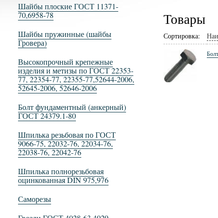
Шайбы плоские ГОСТ 11371-
70,6958-78
Товары
Шайбы пружинные (шайбы
Сортировка:
Наи
Гровера)
Болт
Высокопрочный крепежные
изделия и метизы по ГОСТ 22353-
77, 22354-77, 22355-77,52644-2006,
52645-2006, 52646-2006
Болт фундаментный (анкерный)
ГОСТ 24379.1-80
Шпилька резьбовая по ГОСТ
9066-75, 22032-76, 22034-76,
22038-76, 22042-76
Шпилька полнорезьбовая
оцинкованная DIN 975,976
Саморезы
Гвозди ГОСТ 4028-63,4029-