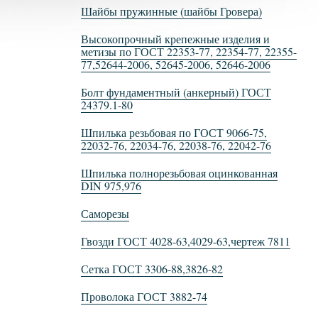
Шайбы пружинные (шайбы Гровера)
Высокопрочный крепежные изделия и
метизы по ГОСТ 22353-77, 22354-77, 22355-
77,52644-2006, 52645-2006, 52646-2006
Болт фундаментный (анкерный) ГОСТ
24379.1-80
Шпилька резьбовая по ГОСТ 9066-75,
22032-76, 22034-76, 22038-76, 22042-76
Шпилька полнорезьбовая оцинкованная
DIN 975,976
Саморезы
Гвозди ГОСТ 4028-63,4029-63,чертеж 7811
Сетка ГОСТ 3306-88,3826-82
Проволока ГОСТ 3882-74