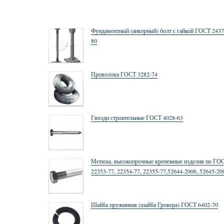
Фундаментный (анкерный) болт с гайкой ГОСТ 2437
80
Проволока ГОСТ 3282-74
Гвозди строительные ГОСТ 4028-63
Метизы, высокопрочные крепежные изделия по ГО
22353-77, 22354-77, 22355-77,52644-2006, 52645-20
52646-2006
Шайба пружинная (шайба Гровера) ГОСТ 6402-70