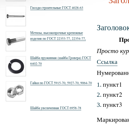
Гвозди строительные ГОСТ 4028-63
Заголово
Метизы, высокопрочные крепежные
Пр
изделия по ГОСТ 22353-77, 22354-77,
22355-77,52644-2006, 52645-2006, 52646-
Просто ку
2006
Шайба пружинная (шайба Гровера) ГОСТ
Ссылка
6402-70
Нумерованн
пункт1
Гайки по ГОСТ 5915-70, 5927-70, 9064-70
1.
пункт2
2.
пункт3
3.
Шайба увеличенная ГОСТ 6958-78
Маркирова