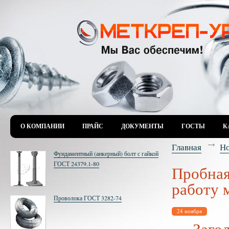
О КОМПАНИИ
ПРАЙС
ДОКУМЕНТЫ
ГОСТЫ
К
Главная
Н
Фундаментный (анкерный) болт с гайкой
ГОСТ 24379.1-80
Пробная
работу 
Проволока ГОСТ 3282-74
24 ноября
Заго