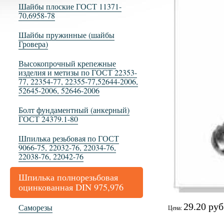
Шайбы плоские ГОСТ 11371-
70,6958-78
Шайбы пружинные (шайбы
Гровера)
Высокопрочный крепежные
изделия и метизы по ГОСТ 22353-
77, 22354-77, 22355-77,52644-2006,
52645-2006, 52646-2006
Болт фундаментный (анкерный)
ГОСТ 24379.1-80
Шпилька резьбовая по ГОСТ
9066-75, 22032-76, 22034-76,
22038-76, 22042-76
Шпилька полнорезьбовая
оцинкованная DIN 975,976
29.20 руб
Саморезы
Цена: