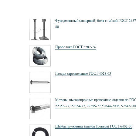
Фундаментный (анкерный) болт с гайкой ГОСТ 2437
80
Проволока ГОСТ 3282-74
Гвозди строительные ГОСТ 4028-63
Метизы, высокопрочные крепежные изделия по ГО
22353-77, 22354-77, 22355-77,52644-2006, 52645-20
52646-2006
Шайба пружинная (шайба Гровера) ГОСТ 6402-70