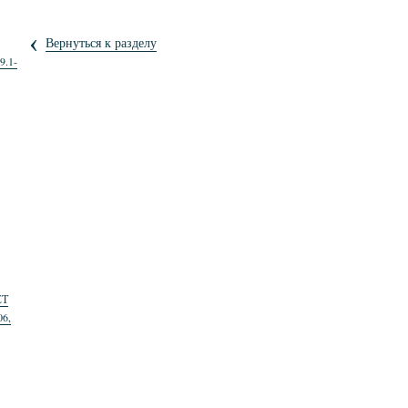
‹
Вернуться к разделу
9.1-
СТ
06,