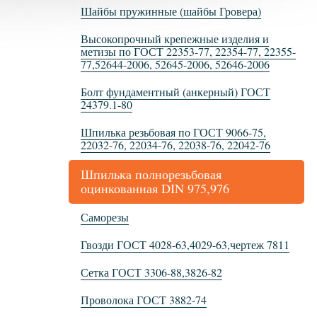
Шайбы пружинные (шайбы Гровера)
Высокопрочный крепежные изделия и
метизы по ГОСТ 22353-77, 22354-77, 22355-
77,52644-2006, 52645-2006, 52646-2006
Болт фундаментный (анкерный) ГОСТ
24379.1-80
Шпилька резьбовая по ГОСТ 9066-75,
22032-76, 22034-76, 22038-76, 22042-76
Шпилька полнорезьбовая
оцинкованная DIN 975,976
Саморезы
Гвозди ГОСТ 4028-63,4029-63,чертеж 7811
Сетка ГОСТ 3306-88,3826-82
Проволока ГОСТ 3882-74